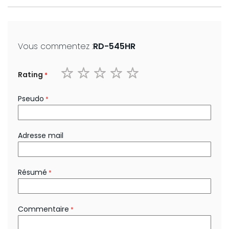
Vous commentez :
RD-545HR
Rating
1
2
3
4
5
star
stars
stars
stars
stars
Pseudo
Adresse mail
Résumé
Commentaire