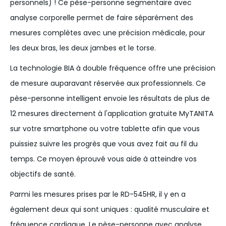
personnels) ! Ce pèse-personne segmentaire avec
analyse corporelle permet de faire séparément des
mesures complètes avec une précision médicale, pour
Spécifications
les deux bras, les deux jambes et le torse.
Couleur
Argent
La technologie BIA à double fréquence offre une précision
Poids du produit
4kg
de mesure auparavant réservée aux professionnels. Ce
Capacité de poids maximale
200kg
pèse-personne intelligent envoie les résultats de plus de
Garantie
5 ans
12 mesures directement à l'application gratuite MyTANITA
Dimensions du produit
321x348x57mm
sur votre smartphone ou votre tablette afin que vous
Matériel
Plastique
puissiez suivre les progrès que vous avez fait au fil du
Langues du produit
EN, DE, FR, ES
temps. Ce moyen éprouvé vous aide à atteindre vos
Nombre de fréquences
Double
objectifs de santé.
Précision
50g(<100kg)
Parmi les mesures prises par le RD-545HR, il y en a
100g(>100kg)
également deux qui sont uniques : qualité musculaire et
Source de courant
Batterie (AA)
fréquence cardiaque. Le pèse-personne avec analyse