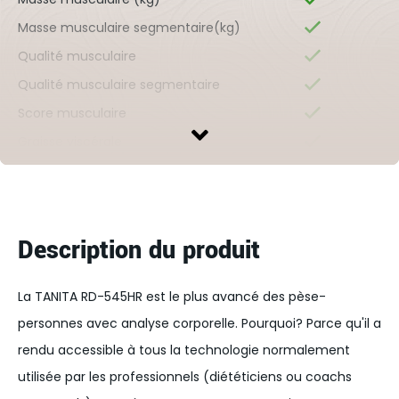
Masse musculaire segmentaire(kg)
Qualité musculaire
Qualité musculaire segmentaire
Score musculaire
Graisse viscérale
Eau corporelle totale (TBW) %
Taux métabolique de base (BMR) kcal
Apport calorique quotidien (DCI)
-
Description du produit
Âge métabolique
Évaluation physique
La TANITA RD-545HR est le plus avancé des pèse-
Masse osseuse (kg)
personnes avec analyse corporelle. Pourquoi? Parce qu'il a
Indice de masse corporelle (IMC)
rendu accessible à tous la technologie normalement
Rythme cardiaque
utilisée par les professionnels (diététiciens ou coachs
Mesures pour les enfants