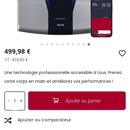
499,98 €
Passer
au
416,65 €
début
de
Une technologie professionnelle accessible à tous. Prenez
la
Galerie
votre corps en main et améliorez vos performances !
d’images
Ajouter au panier
-
+
Ajouter au comparateur